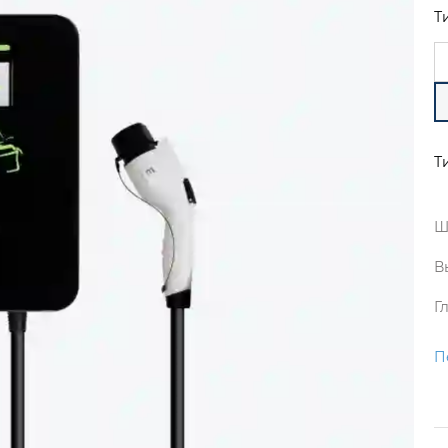
Т
Т
Ш
В
Г
П