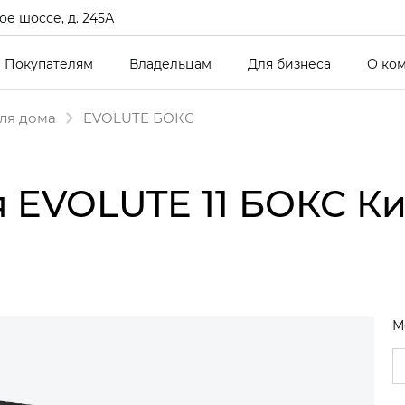
е шоссе, д. 245А
Покупателям
Владельцам
Для бизнеса
О ко
ля дома
EVOLUTE БОКС
 EVOLUTE 11 БОКС К
М