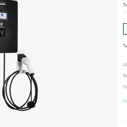
Т
Т
Ш
В
Г
П