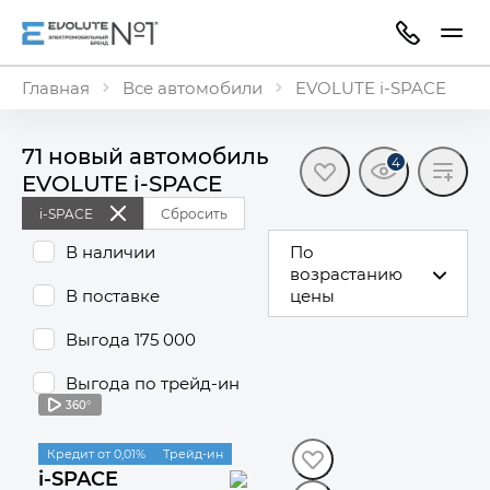
Главная
Все автомобили
EVOLUTE i-SPACE
71 новый автомобиль
4
EVOLUTE i⁠-⁠SPACE
i-SPACE
Сбросить
В наличии
По
возрастанию
В поставке
цены
Выгода 175 000
Выгода по трейд-ин
360°
В наличии
Кредит от 0,01%
Трейд-ин
i-SPACE