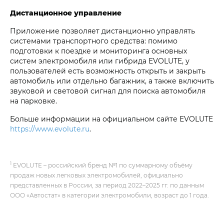
Дистанционное управление
Приложение позволяет дистанционно управлять
системами транспортного средства: помимо
подготовки к поездке и мониторинга основных
систем электромобиля или гибрида EVOLUTE, у
пользователей есть возможность открыть и закрыть
автомобиль или отдельно багажник, а также включить
звуковой и световой сигнал для поиска автомобиля
на парковке.
Больше информации на официальном сайте EVOLUTE
https://www.evolute.ru
.
1
EVOLUTE – российский бренд №1 по суммарному объёму
продаж новых легковых электромобилей, официально
представленных в России, за период 2022–2025 гг. по данным
ООО «Автостат» в категории электромобили, возраст до 1 года.