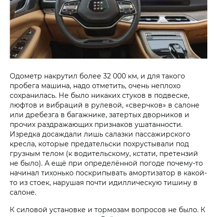
Одометр накрутил более 32 000 км, и для такого
пробега машина, надо отметить, очень неплохо
сохранилась. Не было никаких стуков в подвеске,
люфтов и вибраций в рулевой, «сверчков» в салоне
или дребезга в багажнике, затертых дворников и
прочих раздражающих признаков ушатанности.
Изредка досаждали лишь салазки пассажирского
кресла, которые предательски похрустывали под
грузным телом (к водительскому, кстати, претензий
не было). А ещё при определённой погоде почему-то
начинал тихонько поскрипывать амортизатор в какой-
то из стоек, нарушая почти идиллическую тишину в
салоне.
К силовой установке и тормозам вопросов не было. К