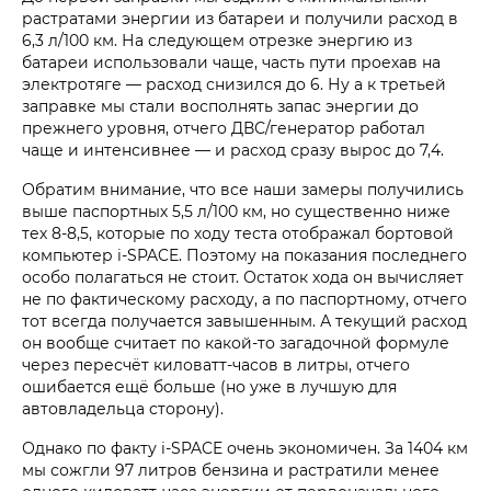
растратами энергии из батареи и получили расход в
6,3 л/100 км. На следующем отрезке энергию из
батареи использовали чаще, часть пути проехав на
электротяге — расход снизился до 6. Ну а к третьей
заправке мы стали восполнять запас энергии до
прежнего уровня, отчего ДВС/генератор работал
чаще и интенсивнее — и расход сразу вырос до 7,4.
Обратим внимание, что все наши замеры получились
выше паспортных 5,5 л/100 км, но существенно ниже
тех 8-8,5, которые по ходу теста отображал бортовой
компьютер i‑SPACE. Поэтому на показания последнего
особо полагаться не стоит. Остаток хода он вычисляет
не по фактическому расходу, а по паспортному, отчего
тот всегда получается завышенным. А текущий расход
он вообще считает по какой-то загадочной формуле
через пересчёт киловатт-часов в литры, отчего
ошибается ещё больше (но уже в лучшую для
автовладельца сторону).
Однако по факту i‑SPACE очень экономичен. За 1404 км
мы сожгли 97 литров бензина и растратили менее