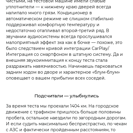
чистыми, на тестовой машине имели слабые
уплотнители — к нижнему краю дверей всегда
налипало много грязи. Кондиционер в
автоматическом режиме не слишком стабильно
поддерживал комфортную температуру и
недостаточно отапливал второй-третий ряд. В
звучании аудиосистемы всегда прослушивался
малоприятный эффект эха как в бочке — похоже, это
было следствием кривой интеграции CarPlay/
Интеграция со смартфоном в штатную систему. Да и
внешняя звукоиммитация к концу теста стала
раздражать навязчивостью. Начинаешь парковаться
задним ходом во дворе и характерное «блум-блум»
оповещает о вашем прибытии всех соседей.
Подсчитали — улыбнулись
За время теста мы проехали 1404 км. На городское
движение с трафиком пришлось больше половины
пробега, остальное наездили по загородным дорогам.
И если судить максимально беспристрастно, по чекам
с АЗС и фактически пройденным расстояниям, то