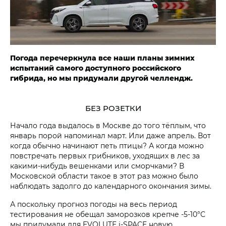
Погода перечеркнула все наши планы зимних
испытаний самого доступного российского
гибрида, но мы придумали другой челлендж.
БЕЗ РОЗЕТКИ
Начало года выдалось в Москве до того тёплым, что
январь порой напоминал март. Или даже апрель. Вот
когда обычно начинают петь птицы? А когда можно
повстречать первых грибников, уходящих в лес за
какими-нибудь вешенками или сморчками? В
Московской области такое в этот раз можно было
наблюдать задолго до календарного окончания зимы.
А поскольку прогноз погоды на весь период
тестирования не обещал заморозков крепче -5-10°С
мы придумали для EVOLUTE i‑SPACE новую