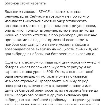
обгонов стоит избегать.
Большим плюсом i‑SPACE является мощная
рекуперация. Сейчас мы говорим не про то, что
называется «интенсивностью энергетического
возврата» в меню настроек (там есть три установки,
они влияют только на рекуперацию энергии когда
машина просто катится), а про рекуперацию именно
при нажатии на педаль тормоза. И если верить
приборному щитку, то в такие моменты машина
возвращает себе энергию на мощности 35-40 кВт, что
для гибрида с небольшой батареей очень солидно.
Однако это возможно лишь при двух условиях — если
батарея имеет положительную температуру и не
заряжена выше уровня 80%. Отсюда вытекает ещё
одна рекомендация, которая может показаться
немного странной. Прогревайте машину перед
поездкой подключением к зарядной станции или
даже от бытовой электросети, но не заряжайте её до
100%. Заодно это решит и другую типичную для
гибридных автомобилей проблему — падение уровня
заряда при частых коротких поездках в морозные дни.