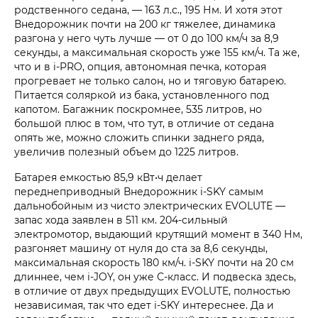
родственного седана, — 163 л.с., 195 Нм. И хотя этот
Внедорожник почти на 200 кг тяжелее, динамика
разгона у него чуть лучше — от 0 до 100 км/ч за 8,9
секунды, а максимальная скорость уже 155 км/ч. Та же,
что и в i‑PRO, опция, автономная печка, которая
прогревает не только салон, но и тяговую батарею.
Питается соляркой из бака, установленного под
капотом. Багажник поскромнее, 535 литров, но
большой плюс в том, что тут, в отличие от седана
опять же, можно сложить спинки заднего ряда,
увеличив полезный объем до 1225 литров.
Батарея емкостью 85,9 кВт•ч делает
переднеприводный Внедорожник i‑SKY самым
дальнобойным из чисто электрических EVOLUTE —
запас хода заявлен в 511 км. 204-сильный
электромотор, выдающий крутящий момент в 340 Нм,
разгоняет машину от нуля до ста за 8,6 секунды,
максимальная скорость 180 км/ч. i‑SKY почти на 20 см
длиннее, чем i‑JOY, он уже С-класс. И подвеска здесь,
в отличие от двух предыдущих EVOLUTE, полностью
независимая, так что едет i‑SKY интереснее. Да и