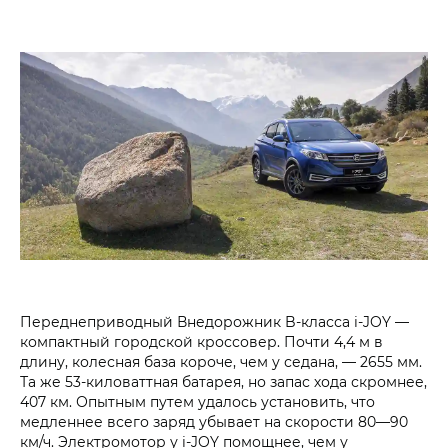
Переднеприводный Внедорожник B-класса i‑JOY —
компактный городской кроссовер. Почти 4,4 м в
длину, колесная база короче, чем у седана, — 2655 мм.
Та же 53-киловаттная батарея, но запас хода скромнее,
407 км. Опытным путем удалось установить, что
медленнее всего заряд убывает на скорости 80—90
км/ч. Электромотор у i‑JOY помощнее, чем у