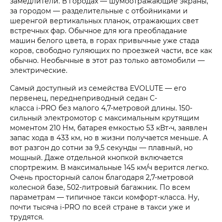
замедлители. В городах — шумоотражающие экраны,
за городом — разделительные с отбойниками и
шеренгой вертикальных планок, отражающих свет
встречных фар. Обычное для юга преобладание
машин белого цвета, в горах привычные уже стада
коров, свободно гуляющих по проезжей части, все как
обычно. Необычные в этот раз только автомобили —
электрические.
Самый доступный из семейства EVOLUTE — его
первенец, переднеприводный седан С-
класса i‑PRO без малого 4,7-метровой длины. 150-
сильный электромотор с максимальным крутящим
моментом 210 Нм, батарея емкостью 53 кВт•ч, заявлен
запас хода в 433 км, но в жизни получается меньше. А
вот разгон до сотни за 9,5 секунды — плавный, но
мощный. Даже отдельной кнопкой включается
спортрежим. В максимальные 145 км/ч верится легко.
Очень просторный салон благодаря 2,7-метровой
колесной базе, 502-литровый багажник. По всем
параметрам — типичное такси комфорт-класса. Ну,
почти тысяча i‑PRO по всей стране в такси уже и
трудятся.