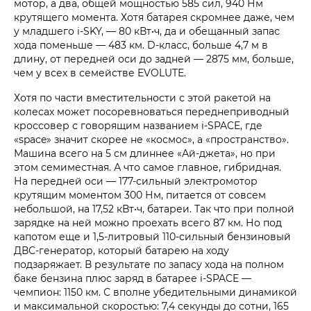
мотор, а два, общей мощностью 585 сил, 940 Нм
крутящего момента. Хотя батарея скромнее даже, чем
у младшего i‑SKY, — 80 кВт•ч, да и обещанный запас
хода поменьше — 483 км. D-класс, больше 4,7 м в
длину, от передней оси до задней — 2875 мм, больше,
чем у всех в семействе EVOLUTE.
Хотя по части вместительности с этой ракетой на
колесах может посоревноваться переднеприводный
кроссовер с говорящим названием i‑SPACE, где
«space» значит скорее не «космос», а «пространство».
Машина всего на 5 см длиннее «Ай-джета», но при
этом семиместная. А что самое главное, гибридная.
На передней оси — 177-сильный электромотор
крутящим моментом 300 Нм, питается от совсем
небольшой, на 17,52 кВт•ч, батареи. Так что при полной
зарядке на ней можно проехать всего 87 км. Но под
капотом еще и 1,5-литровый 110-сильный бензиновый
ДВС-генератор, который батарею на ходу
подзаряжает. В результате по запасу хода на полном
баке бензина плюс заряд в батарее i‑SPACE —
чемпион: 1150 км. С вполне убедительными динамикой
и максимальной скоростью: 7,4 секунды до сотни, 165