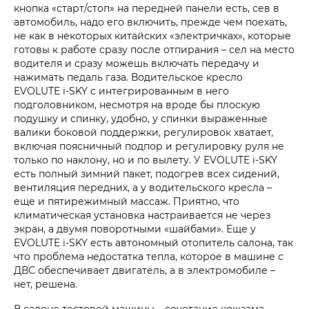
кнопка «старт/стоп» на передней панели есть, сев в
автомобиль, надо его включить, прежде чем поехать,
не как в некоторых китайских «электричках», которые
готовы к работе сразу после отпирания – сел на место
водителя и сразу можешь включать передачу и
нажимать педаль газа. Водительское кресло
EVOLUTE i‑SKY с интегрированным в него
подголовником, несмотря на вроде бы плоскую
подушку и спинку, удобно, у спинки выраженные
валики боковой поддержки, регулировок хватает,
включая поясничный подпор и регулировку руля не
только по наклону, но и по вылету. У EVOLUTE i‑SKY
есть полный зимний пакет, подогрев всех сидений,
вентиляция передних, а у водительского кресла –
еще и пятирежимный массаж. Приятно, что
климатическая установка настраивается не через
экран, а двумя поворотными «шайбами». Еще у
EVOLUTE i‑SKY есть автономный отопитель салона, так
что проблема недостатка тепла, которое в машине с
ДВС обеспечивает двигатель, а в электромобиле –
нет, решена.
В салоне тестовой машины – сочетание кожзама