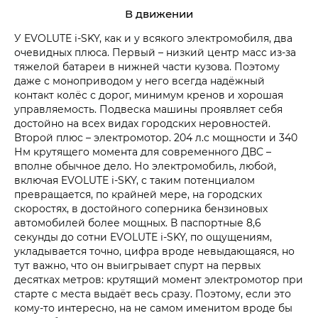
В движении
У EVOLUTE i‑SKY, как и у всякого электромобиля, два
очевидных плюса. Первый – низкий центр масс из-за
тяжелой батареи в нижней части кузова. Поэтому
даже с моноприводом у него всегда надёжный
контакт колёс с дорог, минимум кренов и хорошая
управляемость. Подвеска машины проявляет себя
достойно на всех видах городских неровностей.
Второй плюс – электромотор. 204 л.с мощности и 340
Нм крутящего момента для современного ДВС –
вполне обычное дело. Но электромобиль, любой,
включая EVOLUTE i‑SKY, с таким потенциалом
превращается, по крайней мере, на городских
скоростях, в достойного соперника бензиновых
автомобилей более мощных. В паспортные 8,6
секунды до сотни EVOLUTE i‑SKY, по ощущениям,
укладывается точно, цифра вроде невыдающаяся, но
тут важно, что он выигрывает спурт на первых
десятках метров: крутящий момент электромотор при
старте с места выдаёт весь сразу. Поэтому, если это
кому-то интересно, на не самом именитом вроде бы