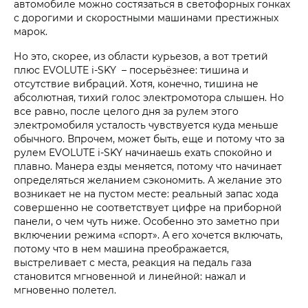
автомобиле можно состязаться в светофорных гонках
с дорогими и скоростными машинами престижных
марок.
Но это, скорее, из области курьезов, а вот третий
плюс EVOLUTE i‑SKY – посерьёзнее: тишина и
отсутствие вибраций. Хотя, конечно, тишина не
абсолютная, тихий голос электромотора слышен. Но
все равно, после целого дня за рулем этого
электромобиля усталость чувствуется куда меньше
обычного. Впрочем, может быть, еще и потому что за
рулем EVOLUTE i‑SKY начинаешь ехать спокойно и
плавно. Манера езды меняется, потому что начинает
определяться желанием сэкономить. А желание это
возникает не на пустом месте: реальный запас хода
совершенно не соответствует цифре на приборной
панели, о чем чуть ниже. Особенно это заметно при
включении режима «спорт». А его хочется включать,
потому что в нем машина преображается,
выстреливает с места, реакция на педаль газа
становится мгновенной и линейной: нажал и
мгновенно полетел.