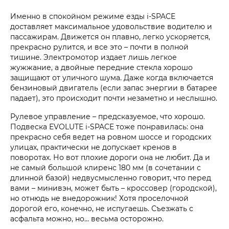
Именно в спокойном режиме езды i‑SPACE
доставляет максимальное удовольствие водителю и
пассажирам. Движется он плавно, легко ускоряется,
прекрасно рулится, и все это – почти в полной
тишине. Электромотор издает лишь легкое
жужжание, а двойные передние стекла хорошо
защищают от уличного шума. Даже когда включается
бензиновый двигатель (если запас энергии в батарее
падает), это происходит почти незаметно и неслышно.
Рулевое управление – предсказуемое, что хорошо.
Подвеска EVOLUTE i‑SPACE тоже понравилась: она
прекрасно себя ведет на ровном шоссе и городских
улицах, практически не допускает кренов в
поворотах. Но вот плохие дороги она не любит. Да и
не самый большой клиренс 180 мм (в сочетании с
длинной базой) недвусмысленно говорит, что перед
вами – минивэн, может быть – кроссовер (городской),
но отнюдь не внедорожник! Хотя проселочной
дорогой его, конечно, не испугаешь. Съезжать с
асфальта можно, но… весьма осторожно.