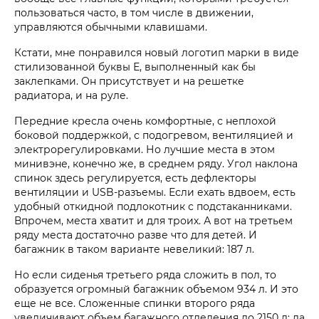
пользоваться часто, в том числе в движении,
управляются обычными клавишами.
Кстати, мне понравился новый логотип марки в виде
стилизованной буквы Е, выполненный как бы
заклепками. Он присутствует и на решетке
радиатора, и на руле.
Передние кресла очень комфортные, с неплохой
боковой поддержкой, с подогревом, вентиляцией и
электрорегулировками. Но лучшие места в этом
минивэне, конечно же, в среднем ряду. Угол наклона
спинок здесь регулируется, есть дефлекторы
вентиляции и USB-разъемы. Если ехать вдвоем, есть
удобный откидной подлокотник с подстаканниками.
Впрочем, места хватит и для троих. А вот на третьем
ряду места достаточно разве что для детей. И
багажник в таком варианте невеликий: 187 л.
Но если сиденья третьего ряда сложить в пол, то
образуется огромный багажник объемом 934 л. И это
еще не все. Сложенные спинки второго ряда
увеличивают объем багажного отделения до 2150 л; да