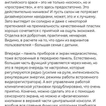
английского space – это не только «космос», но и
«пространство», и его здесь предостаточно. Это
действительно минивэн! И пусть салон не потрясает
дизайнерскими находками, может, это и к лучшему.
Зато выглядит он солидно и даже с некоторой
претензией на премиальность: качественный пластик
хорошо сочетается с приятной на ощупь экокожей.
Отделка вся добротная, практичная, немаркая.
Видимо, в расчете на то, что один из вариантов
пользователей – большая семья с детьми.
Впереди – панель приборов и экран медиасистемы,
тоже встроенный в переднюю панель. Естественно,
большая часть функций управляется через меню, но
это в первую очередь те настройки, которые
регулируются редко (усилие на руле, интенсивность
рекуперации энергии, режимы работы встроенного
видеорегистратора). А вот управление работой
климатической установки продублировано, что очень
приятно. Конечно, можно сделать это и с помощью
сенсорного экрана, но можно и «физическими»
кнопками в верхней части центральной консоли. И
вообще все главные функции, которыми требуется