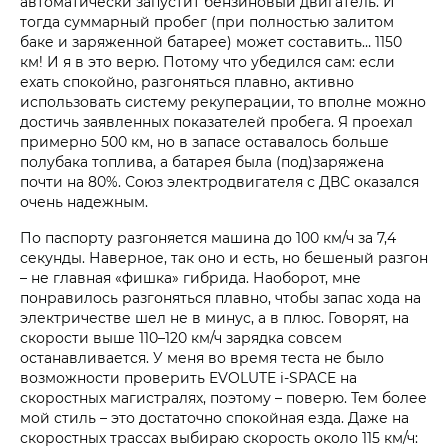
автоматически запустит бензиновый двигатель. И
тогда суммарный пробег (при полностью залитом
баке и заряженной батарее) может составить… 1150
км! И я в это верю. Потому что убедился сам: если
ехать спокойно, разгоняться плавно, активно
использовать систему рекуперации, то вполне можно
достичь заявленных показателей пробега. Я проехал
примерно 500 км, но в запасе оставалось больше
полубака топлива, а батарея была (под)заряжена
почти на 80%. Союз электродвигателя с ДВС оказался
очень надежным.
По паспорту разгоняется машина до 100 км/ч за 7,4
секунды. Наверное, так оно и есть, но бешеный разгон
– не главная «фишка» гибрида. Наоборот, мне
понравилось разгоняться плавно, чтобы запас хода на
электричестве шел не в минус, а в плюс. Говорят, на
скорости выше 110–120 км/ч зарядка совсем
останавливается. У меня во время теста не было
возможности проверить EVOLUTE i‑SPACE на
скоростных магистралях, поэтому – поверю. Тем более
мой стиль – это достаточно спокойная езда. Даже на
скоростных трассах выбираю скорость около 115 км/ч: