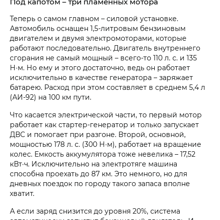
Под капотом – три пламенных мотора
Теперь о самом главном – силовой установке.
Автомобиль оснащен 1,5-литровым бензиновым
двигателем и двумя электромоторами, которые
работают последовательно. Двигатель внутреннего
сгорания не самый мощный – всего-то 110 л. с. и 135
Н∙м. Но ему и этого достаточно, ведь он работает
исключительно в качестве генератора – заряжает
батарею. Расход при этом составляет в среднем 5,4 л
(АИ-92) на 100 км пути.
Что касается электрической части, то первый мотор
работает как стартер-генератор и только запускает
ДВС и помогает при разгоне. Второй, основной,
мощностью 178 л. с. (300 Н∙м), работает на вращение
колес. Емкость аккумулятора тоже невелика – 17,52
кВт·ч. Исключительно на электротяге машина
способна проехать до 87 км. Это немного, но для
дневных поездок по городу такого запаса вполне
хватит.
А если заряд снизится до уровня 20%, система