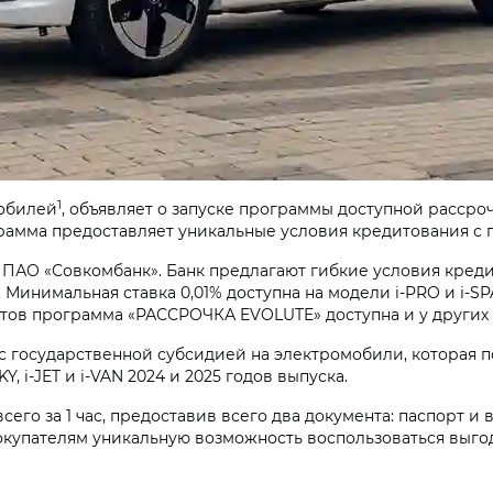
1
обилей
, объявляет о запуске программы доступной расср
Программа предоставляет уникальные условия кредитования с
ПАО «Совкомбанк». Банк предлагают гибкие условия креди
инимальная ставка 0,01% доступна на модели i‑PRO и i‑SP
ентов программа «РАССРОЧКА EVOLUTE» доступна и у других
осударственной субсидией на электромобили, которая пок
Y, i‑JET и i‑VAN 2024 и 2025 годов выпуска.
сего за 1 час, предоставив всего два документа: паспорт 
я покупателям уникальную возможность воспользоваться вы