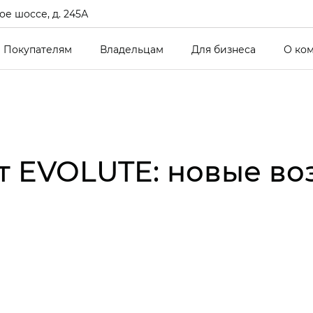
е шоссе, д. 245А
Покупателям
Владельцам
Для бизнеса
О ко
от EVOLUTE: новые в