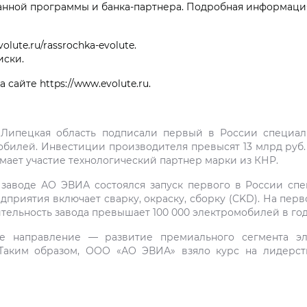
нной программы и банка-партнера. Подробная информация на
lute.ru/rassrochka-evolute.
иски.
айте https://www.evolute.ru.
Липецкая область подписали первый в России специал
илей. Инвестиции производителя превысят 13 млрд руб. за
ает участие технологический партнер марки из КНР.
а заводе АО ЭВИА состоялся запуск первого в России сп
риятия включает сварку, окраску, сборку (CKD). На перв
тельность завода превышает 100 000 электромобилей в год
е направление — развитие премиального сегмента эл
Таким образом, ООО «АО ЭВИА» взяло курс на лидерст