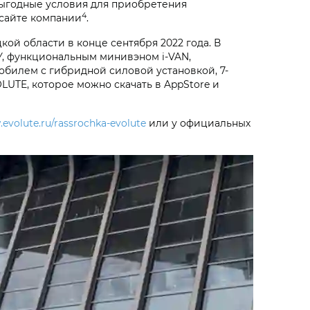
ыгодные условия для приобретения
4
сайте компании
.
й области в конце сентября 2022 года. В
Y, функциональным минивэном i‑VAN,
обилем с гибридной силовой установкой, 7-
UTE, которое можно скачать в AppStore и
.evolute.ru/rassrochka-evolute
или у официальных