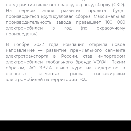
предприятия включает сварку, окраску, сборку (CKD).
На первом этапе развития проекта будет
производиться крупноузловая сборка. Максимальная
производительность завода превышает 100 000
электромобилей в год (по окрасочному
производству).
В ноябре 2022 года компания открыла новое
направление — развитие премиального сегмента
электротранспорта в России, став импортером
электромобилей глобального бренда VOYAH. Таким
образом, АО ЭВИА взяло курс на лидерство в
основных сегментах рынка пассажирских
электромобилей на территории РФ..