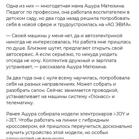
Одна из них — многодетная мама Ашура Матюхина.
Педагог по профессии, она работала воспитателем в
детском саду, но два года назад решила попробовать
себя в новой сфере и трудоустроилась на «АО ЭВИА».
— Своей машины у меня нет, да и автоэлектрикой
никогда не интересовалась. Но работа мне пришлась
по душе. Близкие шутят, предлагают открыть свой
автосервис. А если серьёзно, то никуда уходить
отсюда не хочу. Коллектив дружный и зарплата
устраивает, — рассказала Ашура Матюхина.
За два года она с нуля всему научилась, попробовала
себя на разных направлениях. Может собрать и
разобрать салон. Сейчас занимается проводкой,
устанавливает на машины систему «Глонасс» и
телематику.
Ранее Ашура собирала модели электрокаров i‑JOY и
i‑JET. Чтобы работать на линии с гибридным
кроссовером, ей пришлось переучиться, досконально
изучить устройство этой модели, но особых
сложностей не возникло.