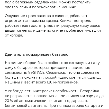
пол с багажным отделением. Можно постелить
одеяло, лечь и переночевать в машине.
Ощущение пространства в салоне добавляет
огромная панорамная крыша. Климат-контроль
работает как надо: в трид­цатиградусную жару здесь
дышится легко и даже по спине пробегают мурашки
от холода.
Двигатель подзаряжает батарею
На линии сборки было любопытно взглянуть и на ту
самую батарею, которая приводит в движение
семиместный i‑SPACE. Оказалось, что она совсем не
большая, похожа на плоский ящик, крепится к днищу
машины и весит всего 120 килограммов.
У гибрида есть интересная особенность. Батарейка
не разряжается полностью, а при снижении заряда до
20 % её автоматически начинает подзаряжать
бензиновый двигатель. При полном заряде батареи и