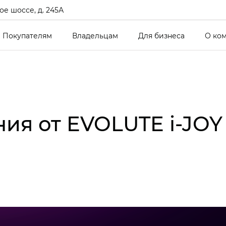
е шоссе, д. 245А
Покупателям
Владельцам
Для бизнеса
О ко
ия от EVOLUTE i‑JO