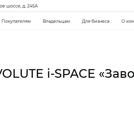
е шоссе, д. 245А
Покупателям
Владельцам
Для бизнеса
О ко
OLUTE i‑SPACE «Заво