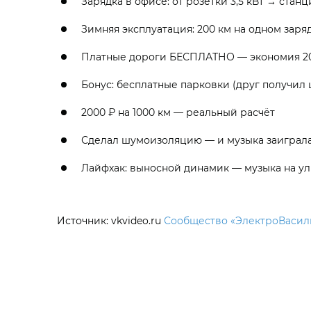
Зарядка в офисе: от розетки 3,5 кВт → станц
Зимняя эксплуатация: 200 км на одном заряд
Платные дороги БЕСПЛАТНО — экономия 20
Бонус: бесплатные парковки (друг получил ш
2000 ₽ на 1000 км — реальный расчёт
Сделал шумоизоляцию — и музыка заиграла
Лайфхак: выносной динамик — музыка на ул
Источник: vkvideo.ru
Сообщество «ЭлектроВасил