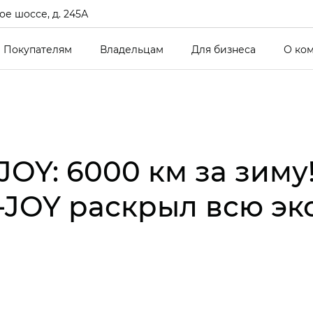
е шоссе, д. 245А
Покупателям
Владельцам
Для бизнеса
О ко
JOY: 6000 км за зиму
i‑JOY раскрыл всю э