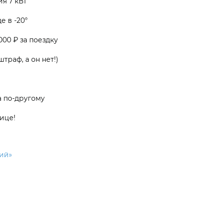
ия 7 кВт
е в -20°
00 ₽ за поездку
траф, а он нет!)
 по-другому
ице!
ий»