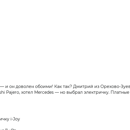
— и он доволен обоими! Как так? Дмитрий из Орехово-Зуев
bishi Pajero, хотел Mercedes — но выбрал электричку. Платны
чку i-Joy