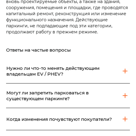
вновь проектируемые объекты, а также на здания,
сооружения, помещения и площадки, где проводятся
капитальный ремонт, реконструкция или изменение
функционального назначения. Действующие
паркинги, не подпадающие под эти категории,
продолжают работу в прежнем режиме.
Ответы на частые вопросы
Нужно ли что-то менять действующим
владельцам EV / PHEV?
Нет. Порядок эксплуатации вашего автомобиля не
изменился.
Могут ли запретить парковаться в
существующем паркинге?
Свод новых правил распространяется только на
объекты проектирование, строительство,
Когда изменения почувствуют покупатели?
капитальный ремонт, реконструкция, и изменение
функционального назначения которых произошли и
Требования актуальны для объектов, которые
будут происходить с 01 июня 2026 года.