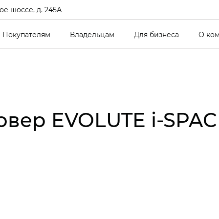
е шоссе, д. 245А
Покупателям
Владельцам
Для бизнеса
О ко
овер EVOLUTE i‑SPA