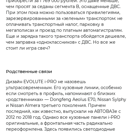
приобрести за 1 769 000 рублей. Это даже меньше,
чем просят за седаны сегмента B, оснащенные ДВС.
При этом пока можно пользоваться привилегиями,
зарезервированными за «зеленым» транспортом: не
оплачивать транспортный налог, парковку в
мегаполисах и проезд по платным автомагистралям.
Еще и зарядка такого транспорта обойдется дешевле,
чем заправка «одноклассников» с ДВС. Но все же
стоит ли игра свеч?
Родственные связи
Дизайн EVOLUTE i‑PRO не назовешь
ультрасовременным. Его кузовные линии, особенно
если смотреть в профиль, напоминают о близких
«родственниках» — Dongfeng Aeolus E70, Nissan Sylphy
и Nissan Almera третьего поколения. Причем
последний, как известно, выпускали на АВТОВАЗе с
2012 по 2018 год. Однако все кузовные панели i‑PRO
оригинальные, а фронтальная часть радикально
переоформлена. Здесь появились светодиодные