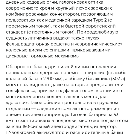
дневные ходовые огни, галогеновая оптика
современного кроя и крупный лючок зарядки с
комбинированным коннектором, позволяющим
пользоваться как медленной зарядкой Type 2 (с
переменным током), так и быстрой европейский
стандарт (с постоянным током). Природолюбивую
сущность липчанина выдают также глухая
фальшрадиаторная решетка и «аэродинамические»
колесные диски со спицами, прикрывающими
дисковые тормозные механизмы.
Обзорность благодаря низкой линии остекления —
великолепная, дверные проемы — широкие (спасибо
колесной базе в 2700 мм), а объему багажника (502 л)
могут позавидовать даже некоторые представители
гольф-класса, причем под фальшполом, в отличие от
многих «зеленых» коллег, нашлось место для
«докатки». Такое обилие пространства в грузовом
отделении — следствие компактного размещения
элементов электропривода. Тяговая батарея на 53
кВт∙ч смонтирована в подполье, место же под капотом
заняли 150‑сильный электродвигатель, инвертор,
12‑вольтовый аккумулятор и расширительные бачки