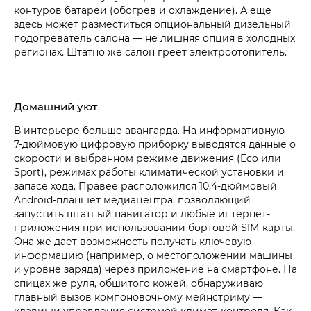
контуров батареи (обогрев и охлаждение). А еще
здесь может разместиться опциональный дизельный
подогреватель салона — не лишняя опция в холодных
регионах. Штатно же салон греет электроотопитель.
Домашний уют
В интерьере больше авангарда. На информативную
7‑дюймовую цифровую приборку выводятся данные о
скорости и выбранном режиме движения (Eco или
Sport), режимах работы климатической установки и
запасе хода. Правее расположился 10,4‑дюймовый
Android-планшет медиацентра, позволяющий
запустить штатный навигатор и любые интернет-
приложения при использовании бортовой SIM-карты.
Она же дает возможность получать ключевую
информацию (например, о местоположении машины
и уровне заряда) через приложение на смартфоне. На
спицах же руля, обшитого кожей, обнаруживаю
главный вызов компоновочному мейнстриму —
клавиши управления системой климат-контроля. Как