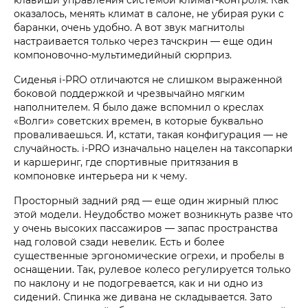
оказалось, менять климат в салоне, не убирая руки с
баранки, очень удобно. А вот звук магнитолы
настраивается только через тачскрин — еще один
компоновочно-мультимедийный сюрприз.
Сиденья i‑PRO отличаются не слишком выраженной
боковой поддержкой и чрезвычайно мягким
наполнителем. Я было даже вспомнил о креслах
«Волги» советских времен, в которые буквально
проваливаешься. И, кстати, такая конфигурация — не
случайность. i‑PRO изначально нацелен на таксопарки
и каршеринг, где спортивные притязания в
компоновке интерьера ни к чему.
Просторный задний ряд — еще один жирный плюс
этой модели. Неудобство может возникнуть разве что
у очень высоких пассажиров — запас пространства
над головой сзади невелик. Есть и более
существенные эргономические огрехи, и пробелы в
оснащении. Так, рулевое колесо регулируется только
по наклону и не подогревается, как и ни одно из
сидений. Спинка же дивана не складывается. Зато