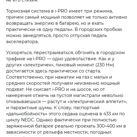
Тормозная система в i‑PRO имеет три режима,
причем самый мощный позволяет не только активно
возвращать энергию в батарею, но и ехать
практически «в одну педаль». В городских пробках
можно замедляться, просто отпуская педаль
акселератора.
Ускоряться, перестраиваться, обгонять в городском
трафике на i‑PRO — одно удовольствие. Как и у
других «электричек», пиковый момент (230 Нм)
достигается здесь практически со старта.
Соответственно, при нажатии на газ с малых и
средних скоростей получаем неизменно мощный
подхват. Не скисает i‑PRO и на шоссе, но от
намерения отжечь на пустой магистрали невольно
отказываешься — растут и «электрический аппетит»,
и паразитные шумы. К слову, паспортная
«дальнобойность» этого седана оценена в 433 км по
циклу NEDC. Однако фактически при полностью
заряженной батарее реально проехать 300–400 км в
зависимости от рельефа местности, погодных