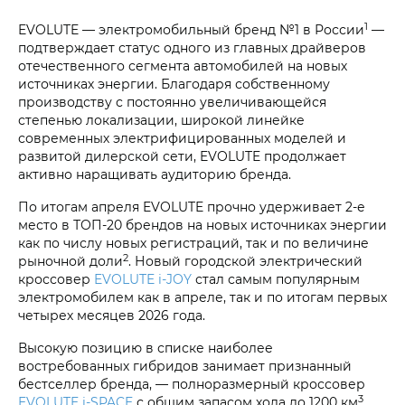
1
EVOLUTE — электромобильный бренд №1 в России
—
подтверждает статус одного из главных драйверов
отечественного сегмента автомобилей на новых
источниках энергии. Благодаря собственному
производству с постоянно увеличивающейся
степенью локализации, широкой линейке
современных электрифицированных моделей и
развитой дилерской сети, EVOLUTE продолжает
активно наращивать аудиторию бренда.
По итогам апреля EVOLUTE прочно удерживает 2-е
место в ТОП-20 брендов на новых источниках энергии
как по числу новых регистраций, так и по величине
2
рыночной доли
. Новый городской электрический
кроссовер
EVOLUTE i‑JOY
стал самым популярным
электромобилем как в апреле, так и по итогам первых
четырех месяцев 2026 года.
Высокую позицию в списке наиболее
востребованных гибридов занимает признанный
бестселлер бренда, — полноразмерный кроссовер
3
EVOLUTE i‑SPACE
с общим запасом хода до 1200 км
.