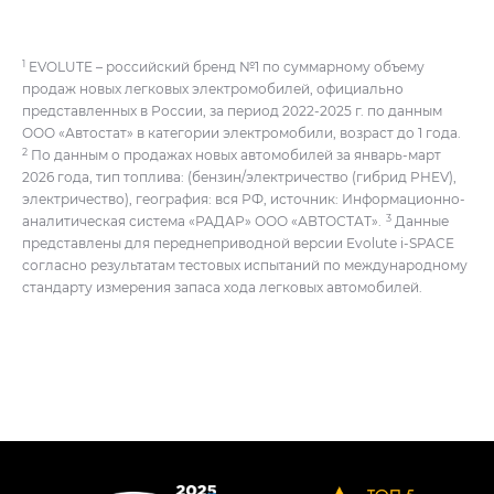
1
EVOLUTE – российский бренд №1 по суммарному объему
продаж новых легковых электромобилей, официально
представленных в России, за период 2022-2025 г. по данным
ООО «Автостат» в категории электромобили, возраст до 1 года.
2
По данным о продажах новых автомобилей за январь-март
2026 года, тип топлива: (бензин/электричество (гибрид PHEV),
электричество), география: вся РФ, источник: Информационно-
3
аналитическая система «РАДАР» ООО «АВТОСТАТ».
Данные
представлены для переднеприводной версии Evolute i‑SPACE
согласно результатам тестовых испытаний по международному
стандарту измерения запаса хода легковых автомобилей.