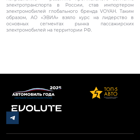
электротранспорта в России, став импортером
электромобилей глобального бренда VOYAH. Таким
образом, АО «ЭВИА» взяло курс на лидерство в
основных сегментах рынка пассажирских
электромобилей на территории РФ.