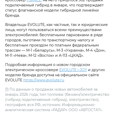
подключаемый гибрид в январе, что подтверждает
статус флагманской модели гибридной линейки
бренда.
Владельцы EVOLUTE, как частные, так и юридические
лица, могут пользоваться всеми преимуществами
электромобилей: бесплатными парковками в ряде
городов, льготами по транспортному налогу и
бесплатным проездом по платным федеральным
трассам — М-1 «Беларусь», М-3 «Украина», М-4 «Дон»,
М-11 «Нева», М-12 «Восток» и А-113 «ЦКАД».
Подробная информация о новом городском
электрическом кроссовере
EVOLUTE i‑JOY
и других
моделях бренда доступна на официальном сайте
EVOLUTE
https://www.evolute.ru
[1] По данным о продажах новых автомобилей за
январь 2026 года, тип топлива: (бензин/электричество
(гибрид подключаемый гибрид), электричество),
география: вся РФ, источник: Информационно-
аналитическая система «РАДАР» ООО «АВТОСТАТ».