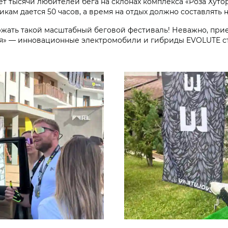
ет тысячи любителей бега на склонах комплекса «Роза Хут
кам дается 50 часов, а время на отдых должно составлять н
ержать такой масштабный беговой фестиваль! Неважно, при
оля» — инновационные электромобили и гибриды EVOLUTE с