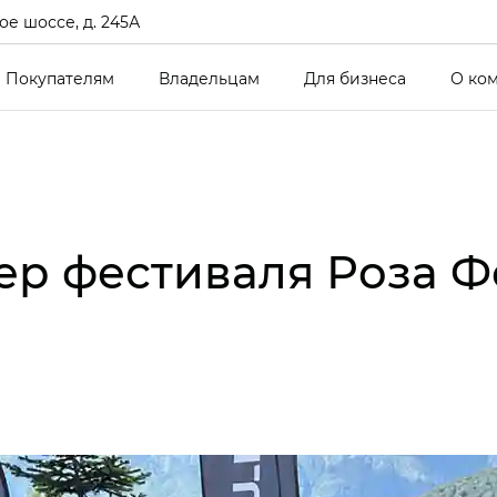
е шоссе, д. 245А
Покупателям
Владельцам
Для бизнеса
О ко
ер фестиваля Роза Ф