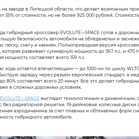
 на заводе в Липецкой области, что делает возможным пр
т 35% от стоимости, но не более 925 000 рублей. Стоимос
да гибридный кроссовер EVOLUTE i‑SPACE готов к дорожн
ольшую безопасность автомобиля на обледенелых и заснеже
и, песку, снегу и камням. Полноприводная версия кроссов
которая развивает суммарную мощность до 367 л.с. и 470 
ая мощность составляет всего 159 л.с.
 хода остаётся впечатляющим — до 1000 км по циклу WLTC. 
быструю зарядку через разъём европейский стандарт, а ме
 до 80% составляет всего 20 минут. Всё это делает гибри
аже в сложных дорожных условиях.
EVOLUTE i‑SPACE
выглядит технологичным и динамичным, 
ас без радиаторной решетки. 19-дюймовые колесные диски
нная аэродинамика за счет плавных и обтекаемых форм сн
чность гибридного автомобиля.