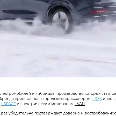
ектромобилей и гибридов, производство которых стартова
а бренда представлена городским кроссовером
i‑JOY
, инно
м
i‑SPACE
и электрическим минивэном
i‑VAN
.
раз убедительно подтверждает доверие и востребованност