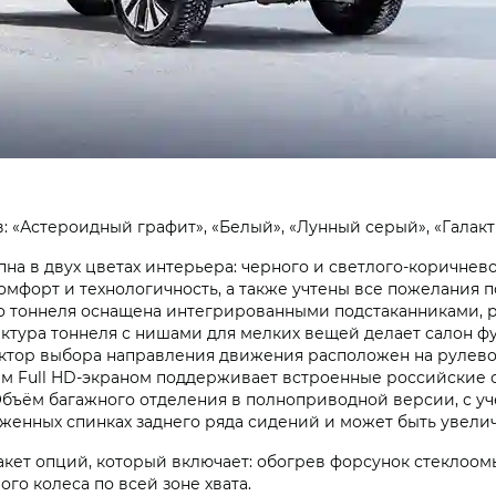
: «Астероидный графит», «Белый», «Лунный серый», «Галакт
пна в двух цветах интерьера: черного и светлого-коричнев
омфорт и технологичность, а также учтены все пожелания 
о тоннеля оснащена интегрированными подстаканниками, 
ктура тоннеля с нишами для мелких вещей делает салон ф
ктор выбора направления движения расположен на рулевой
ым Full HD-экраном поддерживает встроенные российские 
 Объём багажного отделения в полноприводной версии, с 
енных спинках заднего ряда сидений и может быть увеличе
кет опций, который включает: обогрев форсунок стеклоом
ого колеса по всей зоне хвата.