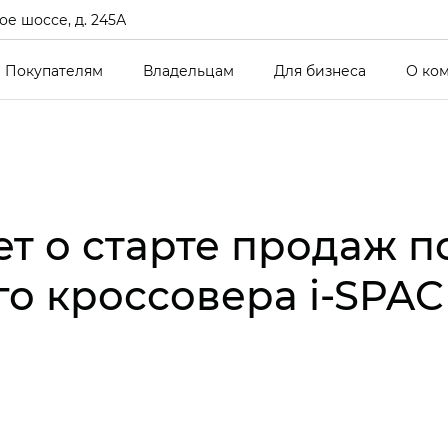
е шоссе, д. 245А
Покупателям
Владельцам
Для бизнеса
О ко
ет о старте продаж 
о кроссовера i‑SPAC