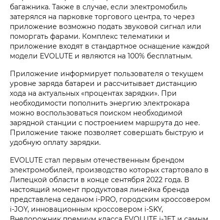
багажника. Также в случае, если электромобиль
затерялся на парковке торгового центра, то через
приложение возможно подать звуковой сигнал или
поморгать фарами. Комплекс телематики и
приложение входят в стандартное оснащение каждой
модели EVOLUTE и являются на 100% бесплатным.
Приложение информирует пользователя о текущем
уровне заряда батареи и рассчитывает дистанцию
хода на актуальных «процентах зарядки». При
необходимости пополнить энергию электрокара
можно воспользоваться поиском необходимой
зарядной станции с построением маршрута до нее.
Приложение также позволяет совершать быструю и
удобную оплату зарядки.
EVOLUTE стал первым отечественным брендом
электромобилей, производство которых стартовало в
Липецкой области в конце сентября 2022 года. В
настоящий момент продуктовая линейка бренда
представлена седаном i‑PRO, городским кроссовером
i‑JOY, инновационным кроссовером i‑SKY,
Внедорожник премиум класса EVOLUTE i‑JET и самым