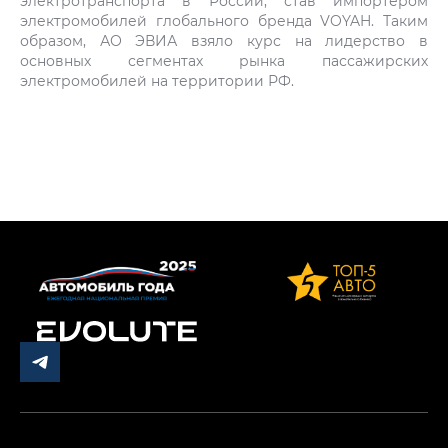
электротранспорта в России, став импортером
электромобилей глобального бренда VOYAH. Таким
образом, АО ЭВИА взяло курс на лидерство в
основных сегментах рынка пассажирских
электромобилей на территории РФ.