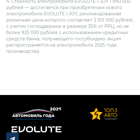
4. Стоимость электромобиля EVOLUTE i‑JOY 1 990 000
рублей — достигается при приобретении нового
электромобиля EVOLUTE i‑JOY, рекомендованная
розничная цена которого составляет 2 915 000 рублей,
с учетом господдержки в размере 35% от РРЦ, но не
более 925 000 рублей с использованием кредитных
средств банка, получающего госсубсидию. акция
распространяется на электромобили 2025 года
производства.