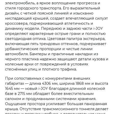
электромобиль, а яркое воплощение прогресса и
стиля городского транспорта. Его выразительный
дизайн, с четкой поясной линией и изысканно
ниспадающей крышей, создает впечатляющий силуэт
кроссовера, подчеркивающий атлетичность и
динамику модели. Переднюю и заднюю части i‑JOY
определяют характерные острые грани и полностью
светодиодная оптика. Цветовая палитра экстерьера,
включающая пять трендовых оттенков, подчеркивает
урбанистические пропорции и чистые линии
автомобиля. Бамперы и практичные накладки из
черного пластика надежно защищают детали кузова и
колесные арки от повреждений в условиях
стеснённых улиц и плотного трафика.
При сопоставимых с конкурентами внешних
габаритах — длина 4306 мм, ширина 1868 мм и высота
1645 мм — новый i‑JOY благодаря длинной колесной
базе в 2715 мм обладает более вместительным
салоном и продуманными системами хранения.
Ощущение простора усиливает большая панорамная
крыша. Отсутствие трансмиссионного тоннеля делает
посадку и погрузку удобнее, а дополнительная ниша