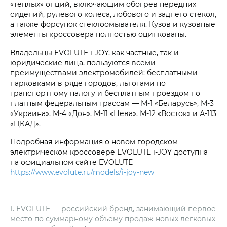
«теплых» опций, включающим обогрев передних
сидений, рулевого колеса, лобового и заднего стекол,
а также форсунок стеклоомывателя. Кузов и кузовные
элементы кроссовера полностью оцинкованы.
Владельцы EVOLUTE i‑JOY, как частные, так и
юридические лица, пользуются всеми
преимуществами электромобилей: бесплатными
парковками в ряде городов, льготами по
транспортному налогу и бесплатным проездом по
платным федеральным трассам — М-1 «Беларусь», М-3
«Украина», М-4 «Дон», М-11 «Нева», М-12 «Восток» и А-113
«ЦКАД».
Подробная информация о новом городском
электрическом кроссовере EVOLUTE i‑JOY доступна
на официальном сайте EVOLUTE
https://www.evolute.ru/models/i-joy-new
1. EVOLUTE — российский бренд, занимающий первое
место по суммарному объему продаж новых легковых