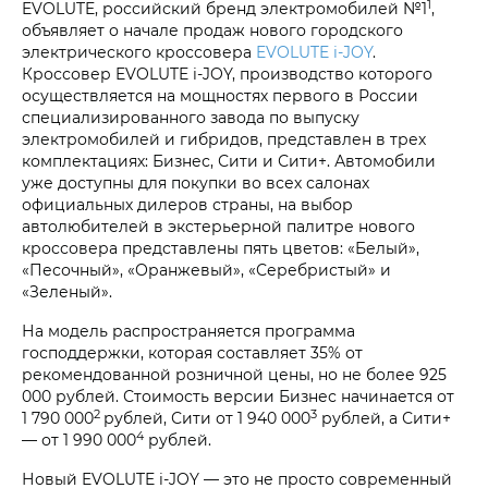
1
EVOLUTE, российский бренд электромобилей №1
,
объявляет о начале продаж нового городского
электрического кроссовера
EVOLUTE i‑JOY
.
Кроссовер EVOLUTE i‑JOY, производство которого
осуществляется на мощностях первого в России
специализированного завода по выпуску
электромобилей и гибридов, представлен в трех
комплектациях: Бизнес, Сити и Сити+. Автомобили
уже доступны для покупки во всех салонах
официальных дилеров страны, на выбор
автолюбителей в экстерьерной палитре нового
кроссовера представлены пять цветов: «Белый»,
«Песочный», «Оранжевый», «Серебристый» и
«Зеленый».
На модель распространяется программа
господдержки, которая составляет 35% от
рекомендованной розничной цены, но не более 925
000 рублей. Стоимость версии Бизнес начинается от
2
3
1 790 000
рублей, Сити от 1 940 000
рублей, а Сити+
4
— от 1 990 000
рублей.
Новый EVOLUTE i‑JOY — это не просто современный