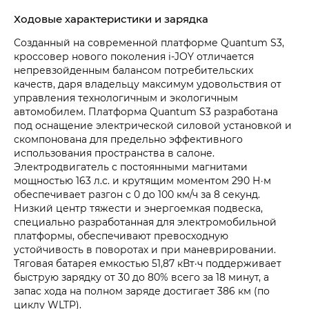
Ходовые характеристики и зарядка
Созданный на современной платформе Quantum S3,
кроссовер нового поколения i‑JOY отличается
непревзойденным балансом потребительских
качеств, даря владельцу максимум удовольствия от
управления технологичным и экологичным
автомобилем. Платформа Quantum S3 разработана
под оснащение электрической силовой установкой и
скомпонована для предельно эффективного
использования пространства в салоне.
Электродвигатель с постоянными магнитами
мощностью 163 л.с. и крутящим моментом 290 Н·м
обеспечивает разгон с 0 до 100 км/ч за 8 секунд.
Низкий центр тяжести и энергоемкая подвеска,
специально разработанная для электромобильной
платформы, обеспечивают превосходную
устойчивость в поворотах и при маневрировании.
Тяговая батарея емкостью 51,87 кВт·ч поддерживает
быструю зарядку от 30 до 80% всего за 18 минут, а
запас хода на полном заряде достигает 386 км (по
циклу WLTP).