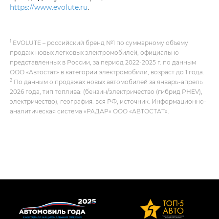
https://www.evolute.ru
.
1
EVOLUTE – российский бренд №1 по суммарному объему
продаж новых легковых электромобилей, официально
представленных в России, за период 2022-2025 г. по данным
ООО «Автостат» в категории электромобили, возраст до 1 года.
2
По данным о продажах новых автомобилей за январь-апрель
2026 года, тип топлива: (бензин/электричество (гибрид PHEV),
электричество), география: вся РФ, источник: Информационно-
аналитическая система «РАДАР» ООО «АВТОСТАТ».