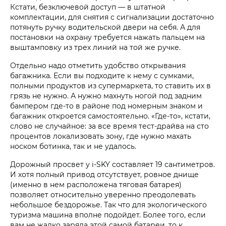
Кстати, безключевой доступ — в штатной
комплектации, для снятия с сигнализации достаточно
потянуть ручку водительской двери на себя. А для
постановки на охрану требуется нажать пальцем на
выштамповку из трех линий на той же ручке.
Отдельно надо отметить удобство открывания
багажника. Если вы подходите к нему с сумками,
полными продуктов из супермаркета, то ставить их в
грязь не нужно. А нужно махнуть ногой под задним
бампером где-то в районе под номерным знаком и
багажник откроется самостоятельно. «Где-то», кстати,
слово не случайное: за все время тест-драйва на сто
процентов локализовать зону, где нужно махать
носком ботинка, так и не удалось.
Дорожный просвет у i‑SKY составляет 19 сантиметров.
И хотя полный привод отсутствует, ровное днище
(именно в нем расположена тяговая батарея)
позволяет относительно уверенно преодолевать
небольшое бездорожье. Так что для экологического
туризма машина вполне подойдет. Более того, если
вам не жалко заряда этой самой батареи, то к