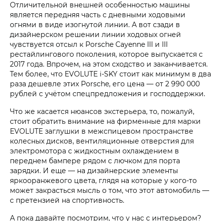
Отличительной внешней особенностью машины
является передняя часть с дневными ходовыми
огнями в виде изогнутой линии. А вот сзади в
дизайнерском решении линии ходовых огней
чувствуется отсыл к Porsche Cayenne III и III
рестайлингового поколения, которое выпускается с
2017 года. Впрочем, на этом сходство и заканчивается.
Тем более, что EVOLUTE i‑SKY стоит как минимум в два
раза дешевле этих Porsche, его цена — от 2 990 000
рублей с учётом спецпредложения и господдержки.
Что же касается нюансов экстерьера, то, пожалуй,
стоит обратить внимание на фирменные для марки
EVOLUTE заглушки в межспицевом пространстве
колесных дисков, вентиляционные отверстия для
электромотора с жидкостным охлаждением в
переднем бампере рядом с лючком для порта
зарядки. И еще — на дизайнерские элементы
яркооранжевого цвета, глядя на которые у кого-то
может закрасться мысль о том, что этот автомобиль —
с претензией на спортивность.
А пока давайте посмотрим, что у нас с интерьером?