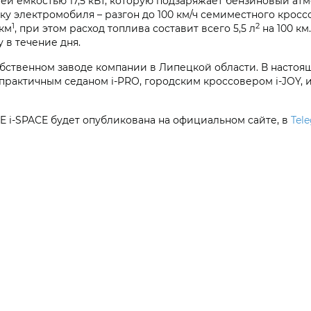
й емкостью 17,5 кВт, которую подзаряжает бензиновый атм
электромобиля – разгон до 100 км/ч семиместного кроссов
1
2
 км
, при этом расход топлива составит всего 5,5 л
на 100 км
 в течение дня.
обственном заводе компании в Липецкой области. В насто
практичным седаном i‑PRO, городским кроссовером i‑JOY
E i‑SPACE
будет опубликована на официальном сайте, в
Tel