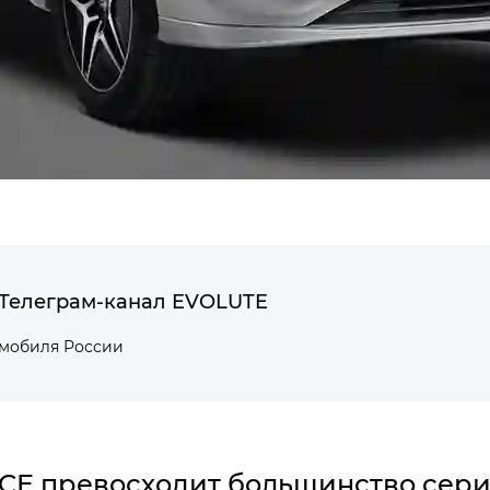
Телеграм-канал EVOLUTE
омобиля России
ACE
превосходит большинство сери