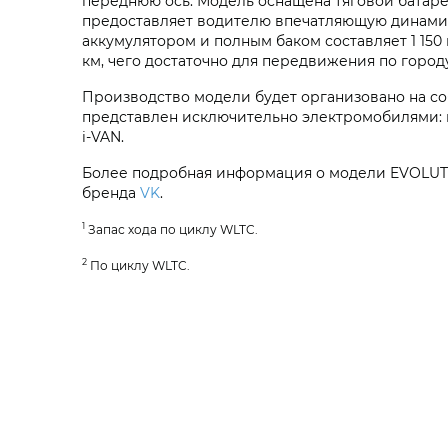
переднюю ось. Модель оснащена тяговой батарее
предоставляет водителю впечатляющую динамику 
аккумулятором и полным баком составляет 1 150
км, чего достаточно для передвижения по городу
Производство модели будет организовано на с
представлен исключительно электромобилями: 
i‑VAN
.
Более подробная информация о модели
EVOLUT
бренда
VK
.
1
Запас хода по циклу WLTC.
2
По циклу WLTC.