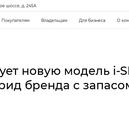
е шоссе, д. 245А
Покупателям
Владельцам
Для бизнеса
О ко
ет новую модель i‑S
ид бренда c запасом 