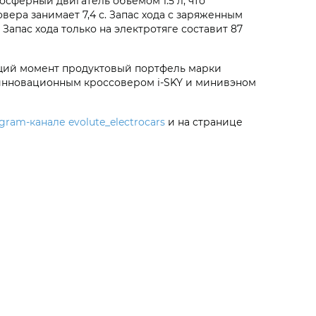
осферный двигатель объемом 1.5 л, что
ера занимает 7,4 с. Запас хода с заряженным
. Запас хода только на электротяге составит 87
ящий момент продуктовый портфель марки
, инновационным кроссовером
i‑SKY
и минивэном
egram-канале evolute_electrocars
и на странице