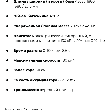
Длина / ширина / высота / база
4565 / 1860 /
1680 / 2715 мм
Объем багажника
480 л
Снаряженная / полная масса
2025 / 2345 кг
Двигатель
электрический, синхронный, с
постоянными магнитами; 150 кВт / 204 л.с.; 340 Н·м
Время разгона
0–100 км/ч 8,6 с
Максимальная скорость
180 км/ч
Запас хода
511 км
Емкость аккумулятора
85,9 кВт·ч
Трансмиссия
передний привод
Источник: "За рулем"