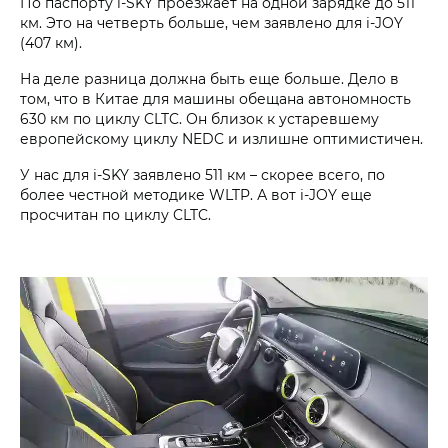
По паспорту i‑SKY проезжает на одной зарядке до 511
км. Это на четверть больше, чем заявлено для i‑JOY
(407 км).
На деле разница должна быть еще больше. Дело в
том, что в Китае для машины обещана автономность
630 км по циклу CLTC. Он близок к устаревшему
европейскому циклу NEDC и излишне оптимистичен.
У нас для i‑SKY заявлено 511 км – скорее всего, по
более честной методике WLTP. А вот i‑JOY еще
просчитан по циклу CLTC.