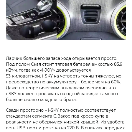
Ларчик большего запаса хода открывается просто.
Под полом Ская стоит тяговая батарея емкостью 85,9
кВт·ч, тогда как «i‑JOY» довольствуется
53‑киловаттной. i‑SKY на четверть тонны тяжелее, но
превосходство по аккумулятору – более чем на 60%.
Даже по теоретическим выкладкам очевидно, что
i‑SKY должен проезжать на одной зарядке намного
больше своего младшего брата.
Сзади просторно – i‑SKY полностью соответствует
стандартам сегмента С. Закос под кросс-купе в
реальности не обернулся низкой крышей. Из удобств
есть USB-порт и розетка на 220 В. В спинках передних