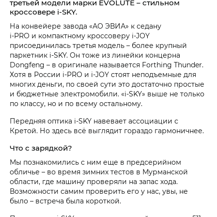
третьей модели марки EVOLUTE – стильном
кроссовере i‑SKY.
На конвейере завода «АО ЭВИА» к седану
i‑PRO и компактному кроссоверу i‑JOY
присоединилась третья модель – более крупный
паркетник i‑SKY. Он тоже из линейки концерна
Dongfeng – в оригинале называется Forthing Thunder.
Хотя в России i‑PRO и i‑JOY стоят неподъемные для
многих деньги, по своей сути это достаточно простые
и бюджетные электромобили. «i‑SKY» выше не только
по классу, но и по всему остальному.
Передняя оптика i‑SKY навевает ассоциации с
Кретой. Но здесь всё выглядит гораздо гармоничнее.
Что с зарядкой?
Мы познакомились с ним еще в предсерийном
обличье – во время зимних тестов в Мурманской
области, где машину проверяли на запас хода.
Возможности самим проверить его у нас, увы, не
было – встреча была короткой.