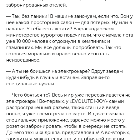
забронированных отелей.
— Так, без паники! В машине заночуем, если что. Вон у
нее какой просторный салон — для пятерых. Ну или в
палатке. У тебя есть, кстати? В краснодарском
министерстве курортов подсчитали, что с начала лета
уже 10 000 человек отдохнули в кемпингах и
глэмпингах. Мы все должны попробовать. Так что
готовься морально и нравственно испытать
неизведанное.
— А ты не боишься на электрокаре? Вдруг заедем
куда-нибудь в глушь и встанем. Заправки-то
специальные нужны.
— Чего бояться-то? Весь мир уже пересаживается на
электрокары! Во-первых, у «EVOLUTE I-JOY» самый
распространенный разъем, таких станций везде
полно, я уже посмотрела по карте. И даже скачала
специальное приложение, заранее можно место у
розетки забронировать, чтобы в очереди не стоять.
До чего техника дошла, представляешь! А во-вторых,
зарядиться можно, если что, и от обычной розетки.