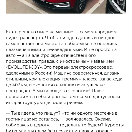
Ехать решено было на машине — самом народном
виде транспорта. Чтобы ни одна деталь и ни одно
самое потаенное место на побережье не остались
незамеченными и неизведанными. И не просто на
авто — а на электрокаре отечественного
производства, правда, с иностранным названием
«EVOLUTE I-JOY». Это первый электрокроссовер,
сделанный в России! Машина современная, дизайн
стильный, комплектация премиум-класса, запас хода
до 407 км, и экология от наших покатушек не
пострадает. А мы вообще за экологию! Плюс
проверим на себе и расскажем всем о доступности
инфраструктуры для «электричек».
— Ты видела, что пишут? Что ни одного местечка в
гостиницах не осталось, — волновалась Оксана,
собираясь в дорогу. — Что делать-то будем? Курорты
битком, а мы едем без всяких путевок и заранее