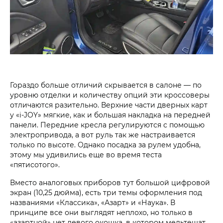
Гораздо больше отличий скрывается в салоне — по
уровню отделки и количеству опций эти кроссоверы
отличаются разительно. Верхние части дверных карт
у «i‑JOY» мягкие, как и большая накладка на передней
панели. Передние кресла регулируются с помощью
электропривода, а вот руль так же настраивается
только по высоте. Однако посадка за рулем удобна,
этому мы удивились еще во время теста
«пятисотого».
Вместо аналоговых приборов тут большой цифровой
экран (10,25 дюйма), есть три темы оформления под
названиями «Классика», «Азарт» и «Наука». В
принципе все они выглядят неплохо, но только в
«азартной» нет левого окошка, в котором мельтешат