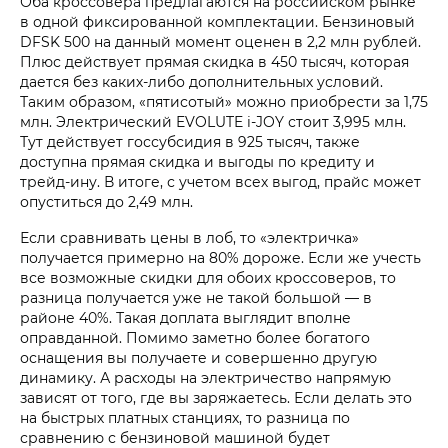
Оба кроссовера предлагаются на российском рынке
в одной фиксированной комплектации. Бензиновый
DFSK 500 на данный момент оценен в 2,2 млн рублей.
Плюс действует прямая скидка в 450 тысяч, которая
дается без каких-либо дополнительных условий.
Таким образом, «пятисотый» можно приобрести за 1,75
млн. Электрический EVOLUTE i‑JOY стоит 3,995 млн.
Тут действует госсубсидия в 925 тысяч, также
доступна прямая скидка и выгоды по кредиту и
трейд-ину. В итоге, с учетом всех выгод, прайс может
опуститься до 2,49 млн.
Если сравнивать цены в лоб, то «электричка»
получается примерно на 80% дороже. Если же учесть
все возможные скидки для обоих кроссоверов, то
разница получается уже не такой большой — в
районе 40%. Такая доплата выглядит вполне
оправданной. Помимо заметно более богатого
оснащения вы получаете и совершенно другую
динамику. А расходы на электричество напрямую
зависят от того, где вы заряжаетесь. Если делать это
на быстрых платных станциях, то разница по
сравнению с бензиновой машиной будет