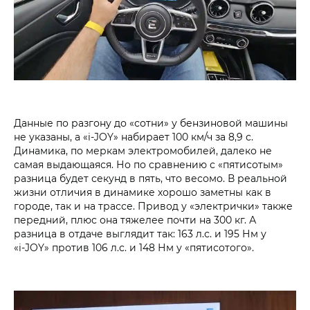
Данные по разгону до «сотни» у бензиновой машины
не указаны, а «i‑JOY» набирает 100 км/ч за 8,9 с.
Динамика, по меркам электромобилей, далеко не
самая выдающаяся. Но по сравнению с «пятисотым»
разница будет секунд в пять, что весомо. В реальной
жизни отличия в динамике хорошо заметны как в
городе, так и на трассе. Привод у «электрички» также
передний, плюс она тяжелее почти на 300 кг. А
разница в отдаче выглядит так: 163 л.с. и 195 Нм у
«i‑JOY» против 106 л.с. и 148 Нм у «пятисотого».